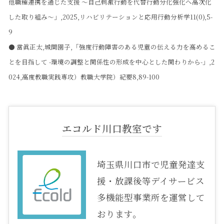
他職種連携を通じた支援 〜自己刺激行動を代替行動分化強化へ高次化
した取り組み〜」,2025,リハビリテーションと応用行動分析学11(0),5-
9
● 當眞正太,城間園子,「強度行動障害のある児童の伝える力を高めるこ
とを目指して -環境の調整と関係性の形成を中心とした関わりから-」,2
024,高度教職実践専攻）教職大学院）紀要8,89-100
エコルド川口教室です
埼玉県川口市で児童発達支
援・放課後等デイサービス
多機能型事業所を運営して
おります。