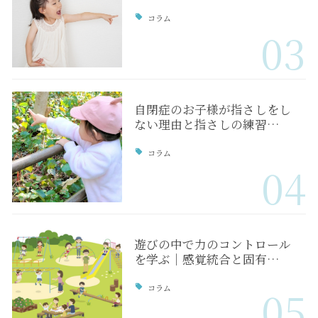
コラム
03
自閉症のお子様が指さしをし
ない理由と指さしの練習…
コラム
04
遊びの中で力のコントロール
を学ぶ｜感覚統合と固有…
コラム
05